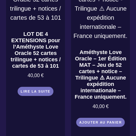
LOT DE 4
EXTENSIONS pour
l’Améthyste Love
Améthyste Love
Oracle 52 cartes
Oracle – 1er Édition
trilingue + notices /
MAT – Jeu de 52
cartes de 53 à 101
cartes + notice –
40,00
€
Trilingue ⚠️ Aucune
expédition
internationale –
LIRE LA SUITE
France uniquement.
40,00
€
AJOUTER AU PANIER