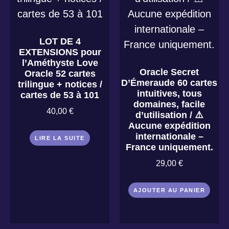
LOT DE 4
EXTENSIONS pour
l’Améthyste Love
Oracle Secret
Oracle 52 cartes
D’Émeraude 60 cartes
trilingue + notices /
intuitives, tous
cartes de 53 à 101
domaines, facile
40,00
€
d’utilisation / ⚠️
Aucune expédition
internationale –
LIRE LA SUITE
France uniquement.
29,00
€
AJOUTER AU PANIER