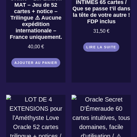
INTIMES 65 cartes /
MAT – Jeu de 52
Que se passe t’il dans
cartes + notice –
la tête de votre autre !
Trilingue ⚠️ Aucune
FDP inclus
expédition
internationale –
31,50
€
France uniquement.
40,00
€
LIRE LA SUITE
AJOUTER AU PANIER