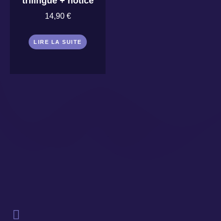
trilingue + notice
14,90
€
LIRE LA SUITE