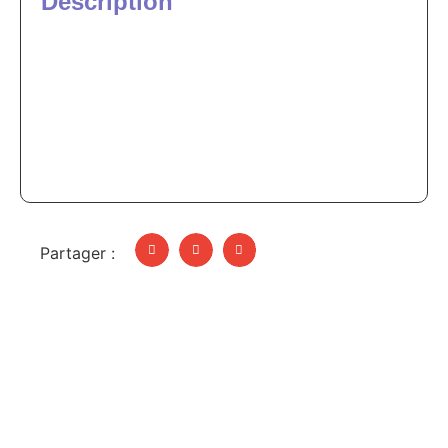
Description
Lot de 4 extensions pour l’Améthyste Love
Oracle
Extension n*1 – Extension n*2
Extension n*3 – Extension n*4
et les notices.
Partager :