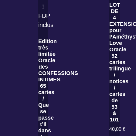
LOT
DE
4
EXTENSI
pour
l’Améthys
Edition
Love
très
Oracle
limitée
52
Oracle
cartes
des
trilingue
CONFESSIONS
+
INTIMES
notices
65
/
cartes
cartes
/
de
Que
53
se
à
passe
101
t’il
40,00
€
dans