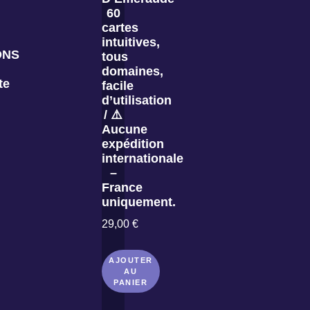
60
cartes
intuitives,
ONS
tous
domaines,
te
facile
d’utilisation
/ ⚠️
Aucune
expédition
internationale
–
France
uniquement.
29,00
€
AJOUTER
AU
PANIER