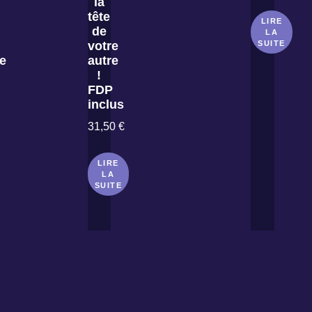
la
tête
LIRE
de
LA
votre
SUITE
le
autre
!
FDP
inclus
31,50
€
LIRE
LA
SUITE