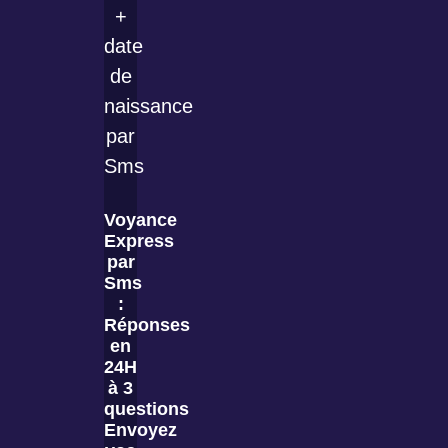
Voyance
Express
par
Sms
:
Réponses
en
24H
à 3
questions
Envoyez