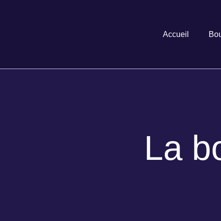
Accueil
Bou
La b