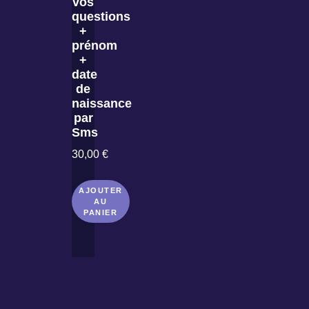
vos
questions
+
prénom
+
date
de
naissance
par
Sms
30,00
€
AJOUTER
AU
PANIER