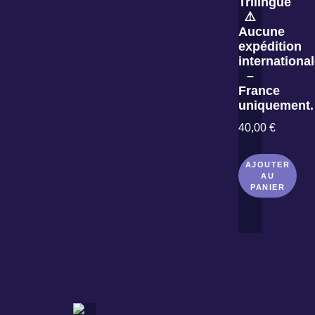
Trilingue
⚠️
Aucune
expédition
internationa
–
France
uniquement.
40,00
€
AJOUTER
AU
PANIER