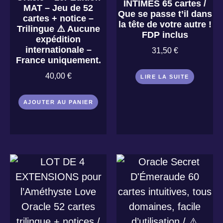
INTIMES 65 cartes /
MAT – Jeu de 52
Que se passe t’il dans
cartes + notice –
la tête de votre autre !
Trilingue ⚠️ Aucune
FDP inclus
expédition
internationale –
31,50
€
France uniquement.
40,00
€
LIRE LA SUITE
AJOUTER AU PANIER