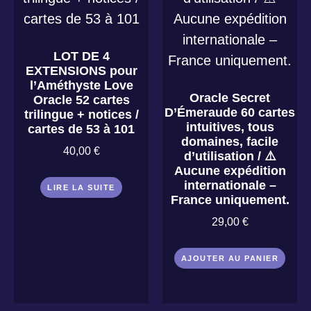
LOT DE 4
EXTENSIONS pour
l’Améthyste Love
Oracle Secret
Oracle 52 cartes
D’Émeraude 60 cartes
trilingue + notices /
intuitives, tous
cartes de 53 à 101
domaines, facile
40,00
€
d’utilisation / ⚠️
Aucune expédition
internationale –
LIRE LA SUITE
France uniquement.
29,00
€
AJOUTER AU PANIER