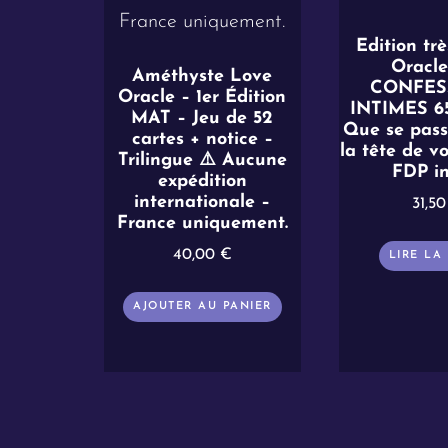
Edition trè
Oracle
Améthyste Love
CONFES
Oracle – 1er Édition
INTIMES 65
MAT – Jeu de 52
Que se passe
cartes + notice –
la tête de vo
Trilingue ⚠️ Aucune
FDP in
expédition
internationale –
31,5
France uniquement.
40,00
€
LIRE LA
AJOUTER AU PANIER