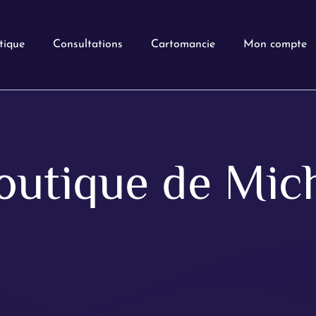
tique
Consultations
Cartomancie
Mon compte
outique de Mich