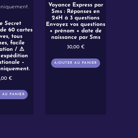
Voyance Express par
Sms : Réponses en
24H à 3 questions
e Secret
Envoyez vos questions
de 60 cartes
+ prénom + date de
ives, tous
naissance par Sms
es, facile
30,00
€
sation / ⚠️
expédition
ationale –
AJOUTER AU PANIER
uniquement.
9,00
€
 AU PANIER