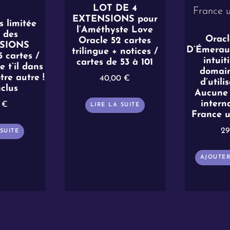
LOT DE 4
EXTENSIONS pour
s limitée
l’Améthyste Love
 des
Oracl
Oracle 52 cartes
SIONS
D’Émerau
trilingue + notices /
 cartes /
intuit
cartes de 53 à 101
 t’il dans
domain
tre autre !
40,00
€
d’utili
clus
Aucune 
intern
0
€
LIRE LA SUITE
France 
2
 SUITE
AJOUTER