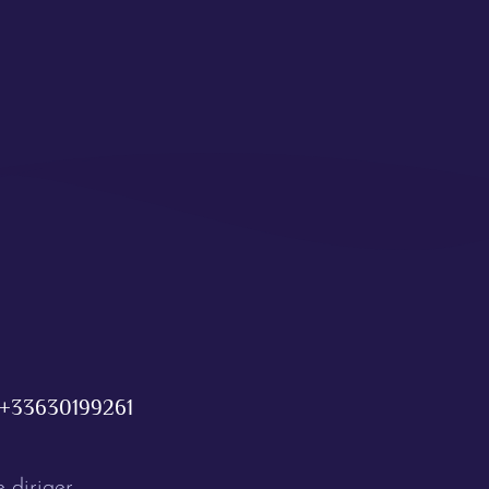
+33630199261
 diriger.