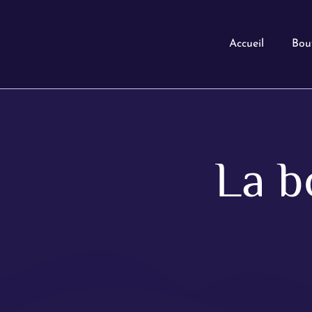
Accueil
Bou
La b