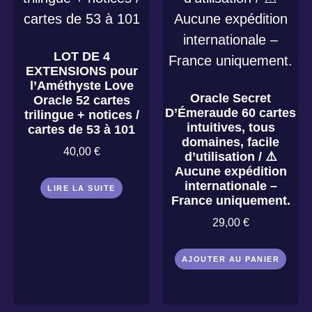
LOT DE 4
EXTENSIONS pour
l’Améthyste Love
Oracle Secret
Oracle 52 cartes
D’Émeraude 60 cartes
trilingue + notices /
intuitives, tous
cartes de 53 à 101
domaines, facile
40,00
€
d’utilisation / ⚠️
Aucune expédition
internationale –
LIRE LA SUITE
France uniquement.
29,00
€
AJOUTER AU PANIER