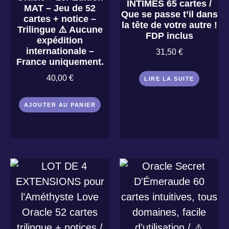
INTIMES 65 cartes /
MAT – Jeu de 52
Que se passe t’il dans
cartes + notice –
la tête de votre autre !
Trilingue ⚠️ Aucune
FDP inclus
expédition
internationale –
31,50
€
France uniquement.
40,00
€
LIRE LA SUITE
AJOUTER AU PANIER